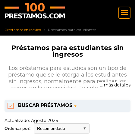
✅ Préstamos en México
Préstamos para estudiantes
Préstamos en México
Préstamos para estudiantes
Préstamos para estudiantes sin
ingresos
Los préstamos para estudios son un tipo de
préstamo que se le otorga a los estudiantes
sin ingresos, normalmente para realizar los
... más detalles
pagos de la universidad. En solo 1 minuto,
compara y solicita tu préstamo.
BUSCAR PRÉSTAMOS
Actualizado: Agosto 2026
Ordenar por: