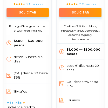
2 Opiniones
2 Opiniones
SOLICITAR
SOLICITAR
Finpug - Obtenga su primer 
Creditio - Solicita créditos, 
préstamo online al 0%
hipotecas y tarjetas de crédito 
de forma segura y 
transparente
$500 — $30,000
pesos
$1,000 — $500,000
pesos
desde 61 hasta 365
días
esde 61 días hasta 20
años
(CAT) desde 0% hasta
36%
CAT desde 7% hasta
35%
18+ años
18+ años
Más info
Bróker de crédito