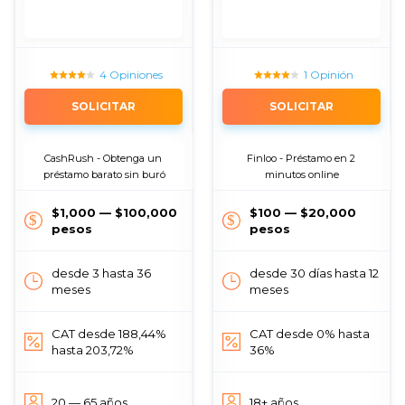
4 Opiniones
1 Opinión
SOLICITAR
SOLICITAR
CashRush - Obtenga un 
Finloo - Préstamo en 2 
préstamo barato sin buró
minutos online
$1,000 — $100,000
$100 — $20,000
pesos
pesos
desde 3 hasta 36
desde 30 días hasta 12
meses
meses
CAT desde 188,44%
CAT desde 0% hasta
hasta 203,72%
36%
20 — 65 años
18+ años