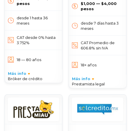
pesos
$1,000 — $4,000
pesos
desde 1 hasta 36
meses
desde 7 días hasta 3
meses
CAT desde 0% hasta
3.752%
CAT Promedio de
606.8% sin IVA
18 — 80 años
18+ años
Más info
Bróker de crédito
Más info
Prestamista legal