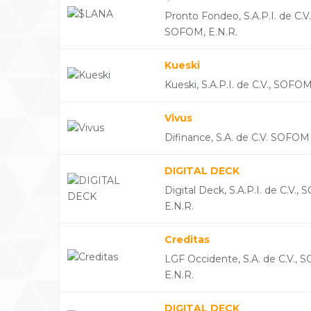
Pronto Fondeo, S.A.P.I. de C.V.
SOFOM, E.N.R.
Kueski
Kueski, S.A.P.I. de C.V., SOFOM
Vivus
Difinance, S.A. de C.V. SOFOM
DIGITAL DECK
Digital Deck, S.A.P.I. de C.V.,
E.N.R.
Creditas
LGF Occidente, S.A. de C.V., 
E.N.R.
DIGITAL DECK