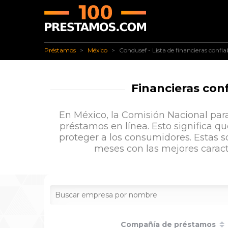
✅ Préstamos
✅ México
Condusef - Lista de financieras confiab
Préstamos
México
Condusef - Lista de financieras confia
Financieras con
En México, la Comisión Nacional para
préstamos en línea. Esto significa q
proteger a los consumidores. Estas 
meses con las mejores caract
Compañía de préstamos