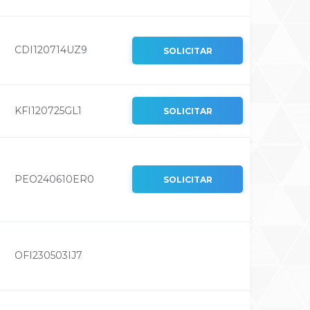
CDI120714UZ9
SOLICITAR
KFI120725GL1
SOLICITAR
PEO240610ER0
SOLICITAR
OFI230503IJ7