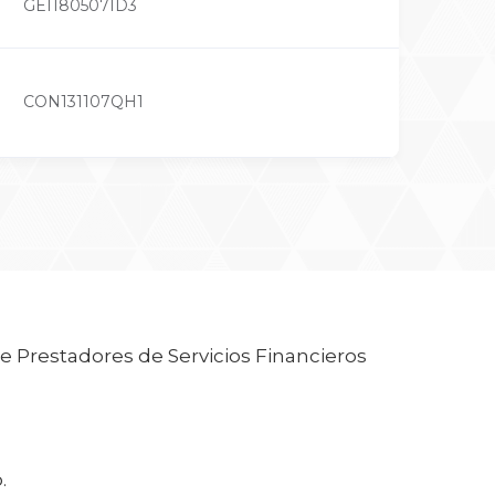
GEI180507ID3
CON131107QH1
e Prestadores de Servicios Financieros
.