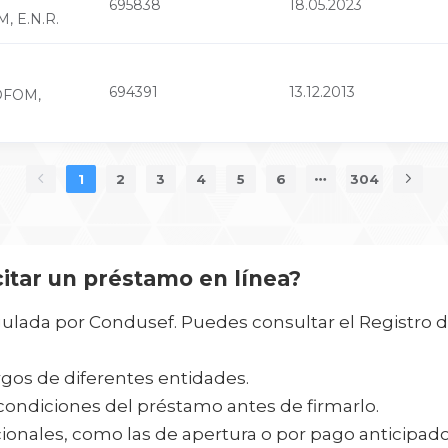
695838
18.05.2023
M, E.N.R.
694391
13.12.2013
SOFOM,
1
2
3
4
5
6
304
itar un préstamo en línea?
ulada por Condusef. Puedes consultar el Registro d
rgos de diferentes entidades.
ondiciones del préstamo antes de firmarlo.
cionales, como las de apertura o por pago anticipado