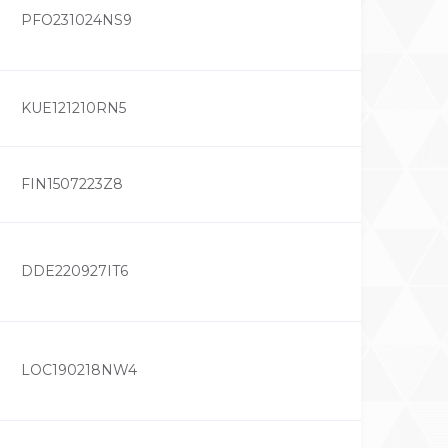
PFO231024NS9
KUE121210RN5
FIN1507223Z8
DDE220927IT6
LOC190218NW4