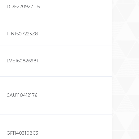
DDE220927IT6
FIN1507223Z8
LVE160826981
CAU110412176
GFI1403108C3