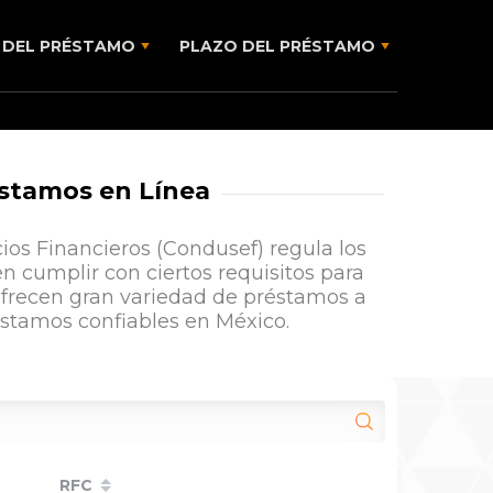
DEL PRÉSTAMO
PLAZO DEL PRÉSTAMO
éstamos en Línea
ios Financieros (Condusef) regula los
n cumplir con ciertos requisitos para
ofrecen gran variedad de préstamos a
éstamos confiables en México.
RFC