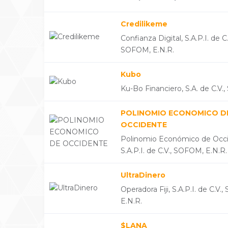
Credilikeme
Confianza Digital, S.A.P.I. de C.
SOFOM, E.N.R.
Kubo
Ku-Bo Financiero, S.A. de C.V., 
POLINOMIO ECONOMICO D
OCCIDENTE
Polinomio Económico de Occi
S.A.P.I. de C.V., SOFOM, E.N.R.
UltraDinero
Operadora Fiji, S.A.P.I. de C.V
E.N.R.
$LANA