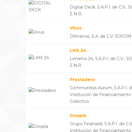
Digital Deck, S.A.P.I. de C.V.,
E.N.R.
Vivus
Difinance, S.A. de C.V. SOFOM
LMX 24
Limemx 24, S.A.P.I. de C.V., 
E.N.R.
Prestadero
Communitas Aurum, S.A.P.I. de
Institución de Financiamiento
Colectivo
Doopla
Grupo Finansiell, S.A.P.I. de C.V.
Institución de Financiamiento