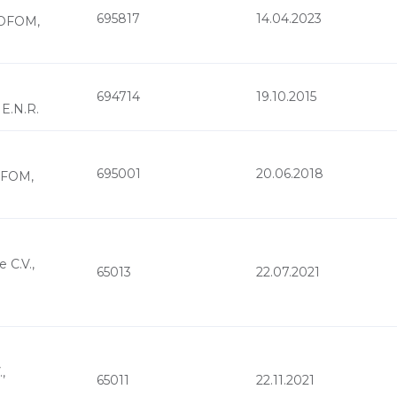
695817
14.04.2023
 SOFOM,
694714
19.10.2015
 E.N.R.
695001
20.06.2018
SOFOM,
 C.V.,
65013
22.07.2021
,
65011
22.11.2021