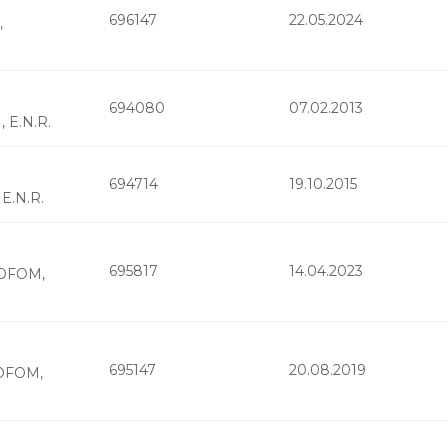
696147
22.05.2024
,
694080
07.02.2013
, E.N.R.
694714
19.10.2015
 E.N.R.
695817
14.04.2023
 SOFOM,
695147
20.08.2019
SOFOM,