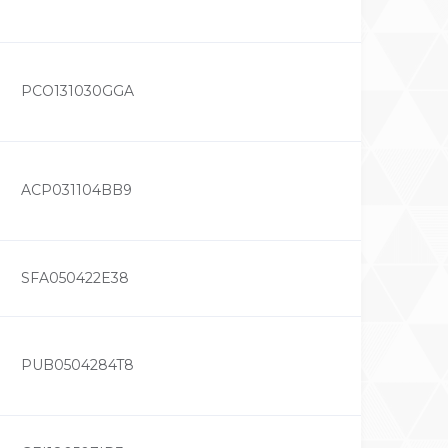
PCO131030GGA
ACP031104BB9
SFA050422E38
PUB0504284T8