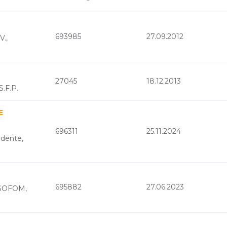
693985
27.09.2012
V.,
27045
18.12.2013
S.F.P.
E
696311
25.11.2024
dente,
695882
27.06.2023
., SOFOM,