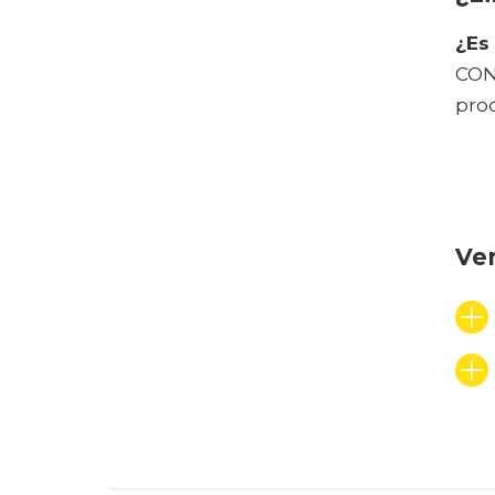
¿Es
CON
prod
Ven