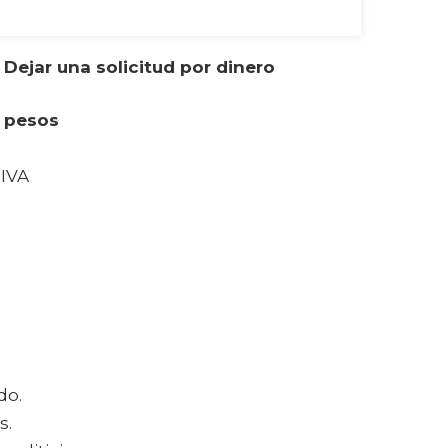
 Dejar una solicitud por dinero
0 pesos
 IVA
do.
s.