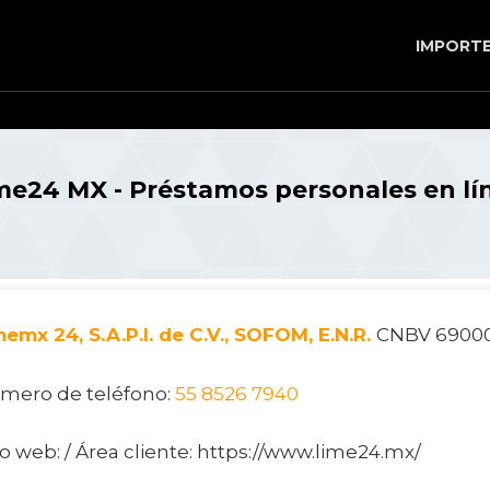
IMPORT
me24 MX - Préstamos personales en lí
emx 24, S.A.P.I. de C.V., SOFOM, E.N.R.
CNBV 69000
mero de teléfono:
55 8526 7940
io web: / Área cliente: https://www.lime24.mx/