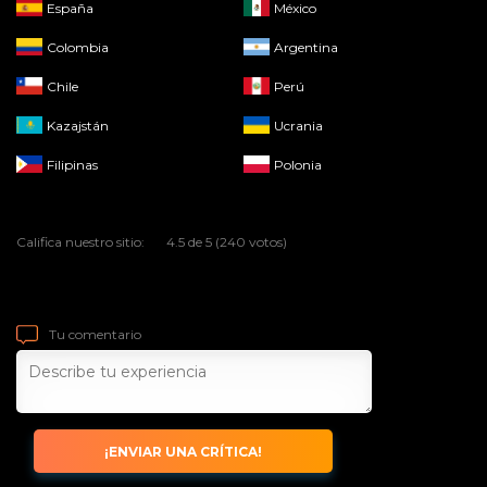
España
México
Colombia
Argentina
Chile
Perú
Kazajstán
Ucrania
Filipinas
Polonia
Califica nuestro sitio:
4.5 de 5 (240 votos)
Escribe una reseña sobre el sitio
Tu comentario