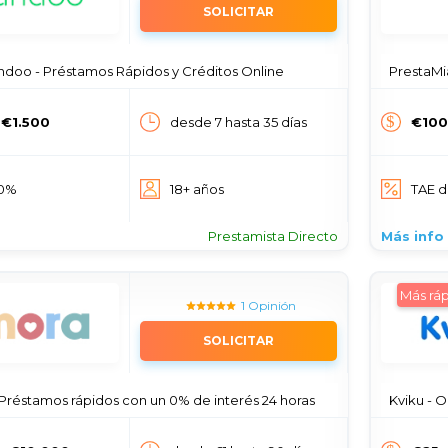
SOLICITAR
doo - Préstamos Rápidos y Créditos Online
PrestaMia
 €1.500
desde 7 hasta 35 días
€100
 0%
18+ años
TAE 
Prestamista Directo
Más info
Más ráp
1 Opinión
SOLICITAR
 Préstamos rápidos con un 0% de interés 24 horas
Kviku - On