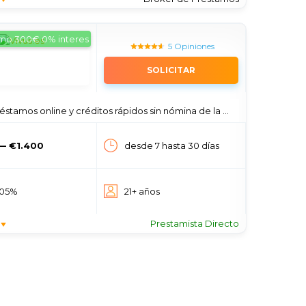
amo 300€ 0% interes
5 Opiniones
SOLICITAR
réstamos online y créditos rápidos sin nómina de la App
— €1.400
desde 7 hasta 30 días
305%
21+ años
Prestamista Directo