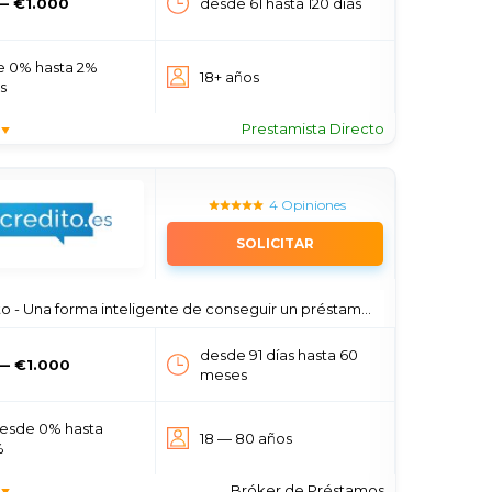
— €1.000
desde 61 hasta 120 días
e 0% hasta 2%
18+ años
os
Prestamista Directo
4 Opiniones
SOLICITAR
- Una forma inteligente de conseguir un préstamo online 24 horas
desde 91 días hasta 60
— €1.000
meses
esde 0% hasta
18 — 80 años
%
Bróker de Préstamos