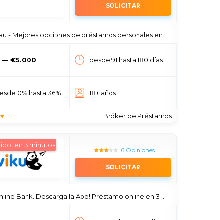
SOLICITAR
u - Mejores opciones de préstamos personales en España
 — €5.000
desde 91 hasta 180 días
desde 0% hasta 36%
18+ años
Bróker de Préstamos
ido: en 3 minutos
6 Opiniones
SOLICITAR
line Bank. Descarga la App! Préstamo online en 3 minutos.