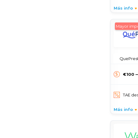
Más info
Mayor impo
QuePrest
€100 
TAE de
Más info