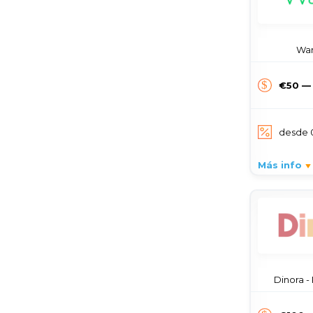
Wan
€50 —
desde
Más info
Dinora -