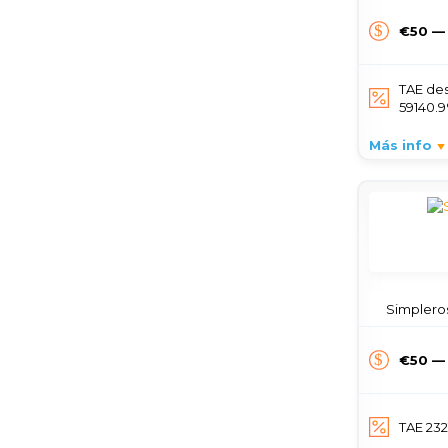
€50 —
TAE de
59140.
Más info
Simpleros
€50 —
TAE 23