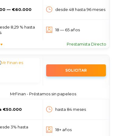
00 — €60.000
desde 48 hasta 96 meses
esde 8,29 % hasta
18 — 65 años
%
Prestamista Directo
SOLICITAR
MrFinan - Préstamos sin papeleos
a €50.000
hasta 84 meses
esde 3% hasta
18+ años
%