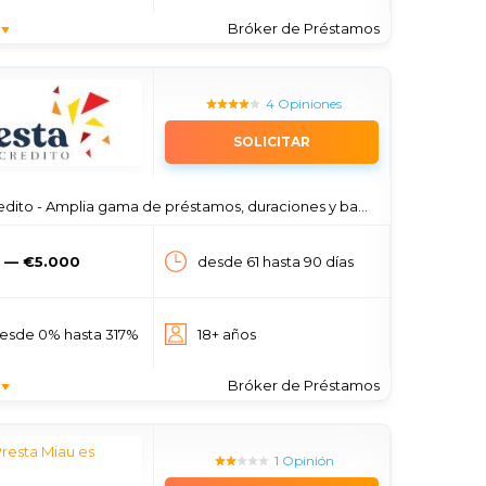
Bróker de Préstamos
4 Opiniones
SOLICITAR
ito - Amplia gama de préstamos, duraciones y bajas tasas de interés
 — €5.000
desde 61 hasta 90 días
esde 0% hasta 317%
18+ años
Bróker de Préstamos
1 Opinión