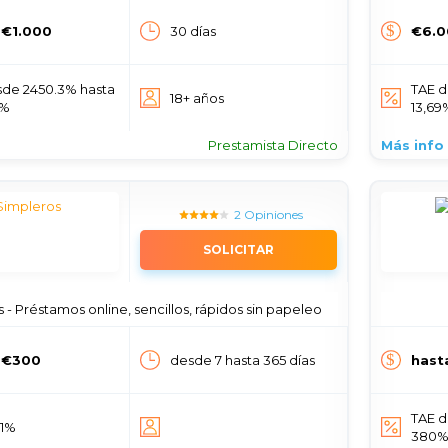
 €1.000
30 días
€6.0
sde 2450.3% hasta
TAE d
18+ años
9%
13,69
Prestamista Directo
Más info
2 Opiniones
SOLICITAR
 - Préstamos online, sencillos, rápidos sin papeleo
 €300
desde 7 hasta 365 días
hast
TAE d
21%
380