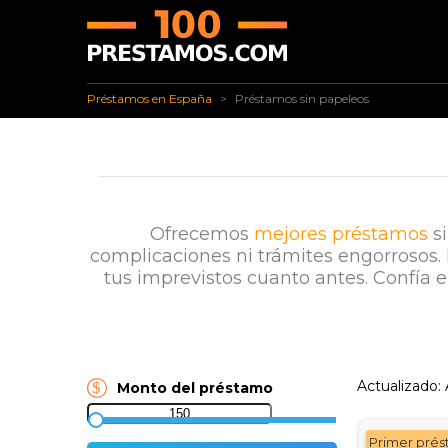
✅ Préstamos en España
Préstamos sin papeleos
Préstamos en España
Préstamos sin papeleos
Ofrecemos
mejores préstamos
si
complicaciones ni trámites engorrosos
tus imprevistos cuanto antes. Confía 
Actualizado:
Monto del préstamo
Primer pré