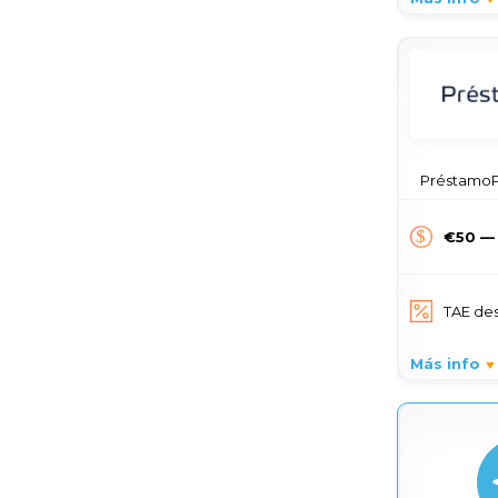
PréstamoPr
€50 —
TAE de
Más info