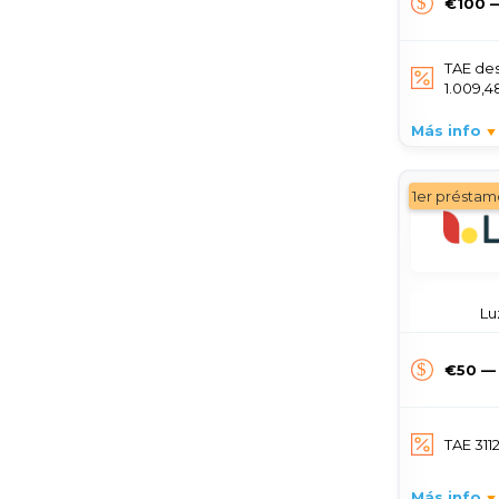
€100 
TAE de
1.009,
Más info
1er préstam
Lu
€50 —
TAE 311
Más info