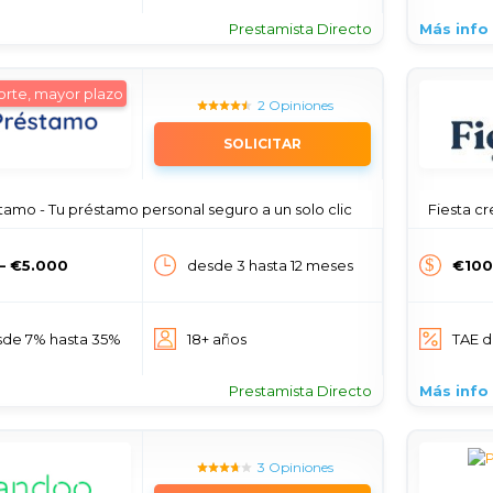
Prestamista Directo
Más info
rte, mayor plazo
2 Opiniones
SOLICITAR
amo - Tu préstamo personal seguro a un solo clic
Fiesta cred
— €5.000
desde 3 hasta 12 meses
€100
sde 7% hasta 35%
18+ años
TAE d
Prestamista Directo
Más info
3 Opiniones