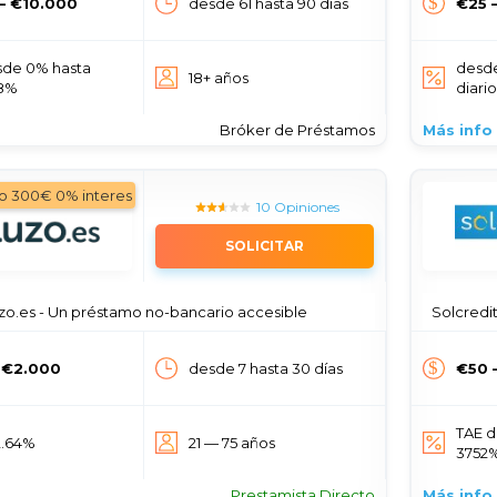
— €10.000
desde 61 hasta 90 días
€25 
sde 0% hasta
desd
18+ años
48%
diari
Bróker de Préstamos
Más info
o 300€ 0% interes
10 Opiniones
SOLICITAR
zo.es - Un préstamo no-bancario accesible
Solcredito 
 €2.000
desde 7 hasta 30 días
€50 
TAE d
2.64%
21 — 75 años
3752
Prestamista Directo
Más info