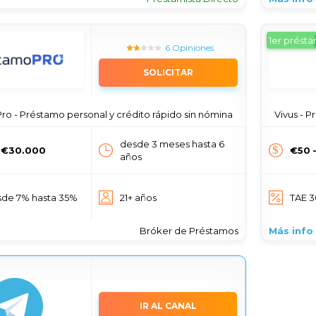
1er prést
6 Opiniones
SOLICITAR
o - Préstamo personal y crédito rápido sin nómina
Vivus - P
desde 3 meses hasta 6
 €30.000
€50 
años
sde 7% hasta 35%
21+ años
TAE 
Bróker de Préstamos
Más info
IR AL CANAL