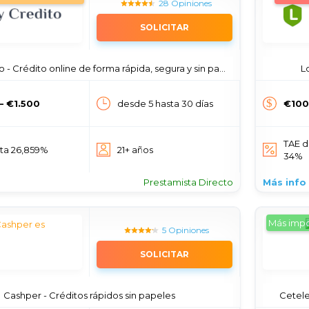
28 Opiniones
SOLICITAR
 - Crédito online de forma rápida, segura y sin papeleo
L
— €1.500
desde 5 hasta 30 días
€100
TAE d
sta 26,859%
21+ años
34%
Prestamista Directo
Más info
Más impo
5 Opiniones
SOLICITAR
Cashper - Créditos rápidos sin papeles
Cetele