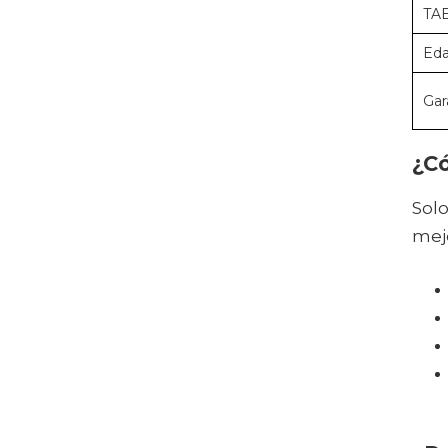
TA
Ed
Gar
¿C
Solo
mejo