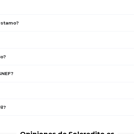
réstamo?
io?
ASNEF?
il?