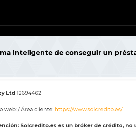
rma inteligente de conseguir un prés
izy Ltd
12694462
io web: / Área cliente:
https://www.solcredito.es/
ención: Solcredito.es es un bróker de crédito, no 