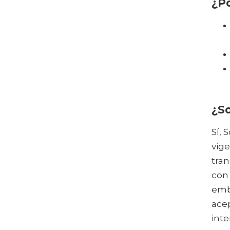
¿Po
¿So
Sí, 
vige
tra
con 
emba
acep
int