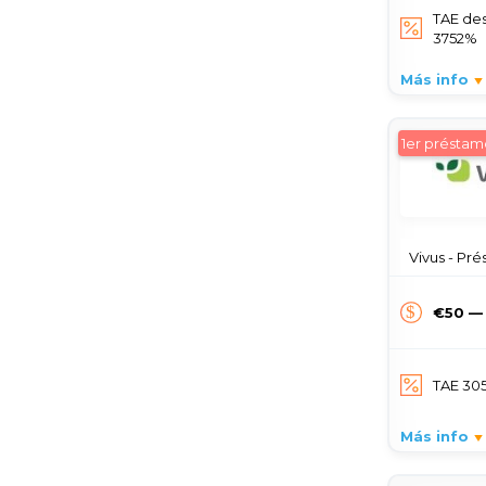
TAE de
3752%
Más info
1er préstam
Vivus - Pré
€50 —
TAE 30
Más info