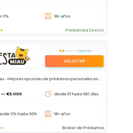
e 0%
18+ años
Prestamista Directo
1 Opinión
SOLICITAR
u - Mejores opciones de préstamos personales en España
 — €5.000
desde 91 hasta 180 días
desde 0% hasta 36%
18+ años
Bróker de Préstamos