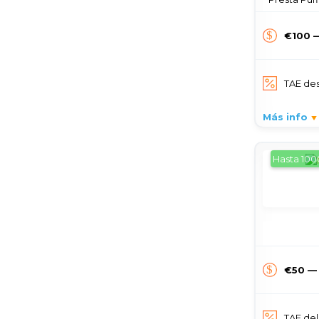
€100 
TAE de
Más info
Hasta 100
€50 —
TAE del