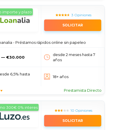
 importe y plazo
3 Opiniones
SOLICITAR
oanalia - Préstamos rápidos online sin papeleo
desde 2 meses hasta 7
 — €30.000
años
esde 6,5% hasta
18+ años
Prestamista Directo
amo 300€ 0% interes
10 Opiniones
SOLICITAR