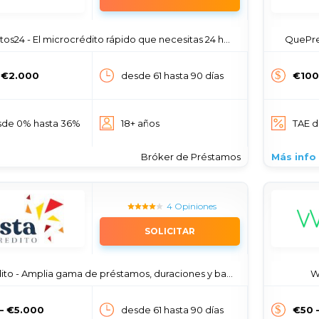
os24 - El microcrédito rápido que necesitas 24 horas
QuePres
 €2.000
desde 61 hasta 90 días
€100
sde 0% hasta 36%
18+ años
TAE d
Bróker de Préstamos
Más info
4 Opiniones
SOLICITAR
 - Amplia gama de préstamos, duraciones y bajas tasas de interés
W
— €5.000
desde 61 hasta 90 días
€50 