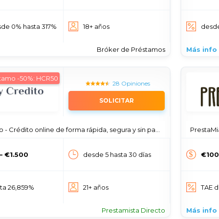
sde 0% hasta 317%
18+ años
desd
Bróker de Préstamos
Más info
stamo -50%: HCR50
28 Opiniones
SOLICITAR
 - Crédito online de forma rápida, segura y sin papeleo
PrestaMia
— €1.500
desde 5 hasta 30 días
€100
sta 26,859%
21+ años
TAE 
Prestamista Directo
Más info