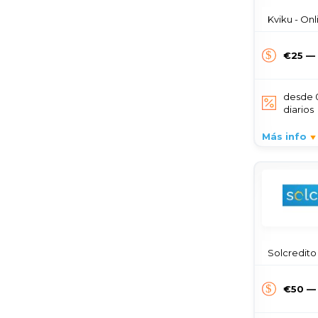
Kviku - Onli
€25 —
desde 
diarios
Más info
Solcredito - 
€50 —