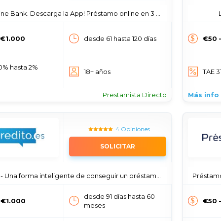
ne Bank. Descarga la App! Préstamo online en 3 minutos.
 €1.000
desde 61 hasta 120 días
€50 
0% hasta 2%
18+ años
TAE 3
Prestamista Directo
Más info
4 Opiniones
SOLICITAR
Una forma inteligente de conseguir un préstamo online 24 horas
Préstamo
desde 91 días hasta 60
 €1.000
€50 
meses