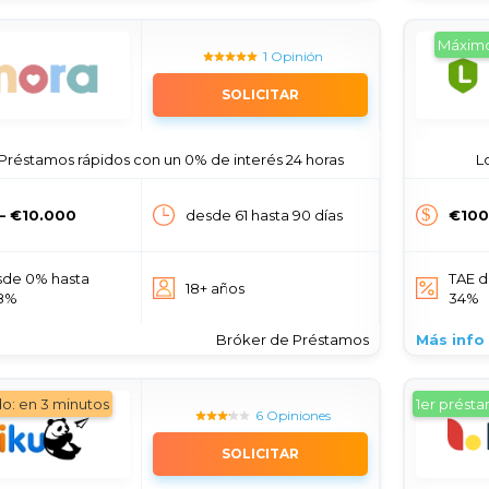
Máximo
1 Opinión
SOLICITAR
 Préstamos rápidos con un 0% de interés 24 horas
L
— €10.000
desde 61 hasta 90 días
€100
sde 0% hasta
TAE d
18+ años
48%
34%
Bróker de Préstamos
Más info
do: en 3 minutos
1er prést
6 Opiniones
SOLICITAR