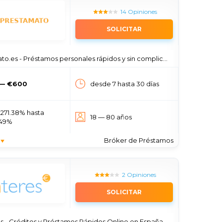
14 Opiniones
SOLICITAR
es - Préstamos personales rápidos y sin complicaciones para todos
 — €600
desde 7 hasta 30 días
2271.38% hasta
18 — 80 años
.49%
Bróker de Préstamos
2 Opiniones
SOLICITAR
es - Créditos y Préstamos Rápidos Online en España