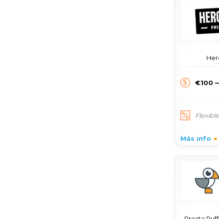
Her
€100 
Flexibl
Más info
Presta Puffin 