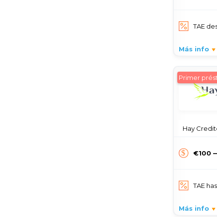
TAE de
Más info
Primer pré
Hay Credito
€100 
TAE ha
Más info