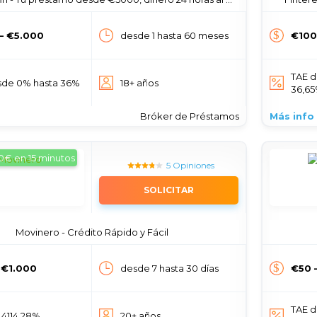
— €5.000
desde 1 hasta 60 meses
€100
TAE d
sde 0% hasta 36%
18+ años
36,6
Bróker de Préstamos
Más info
0€ en 15 minutos
5 Opiniones
SOLICITAR
Movinero - Crédito Rápido y Fácil
 €1.000
desde 7 hasta 30 días
€50 
TAE d
 4114.28%
20+ años