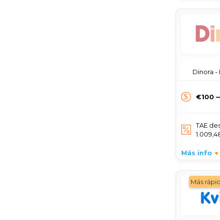
Dinora -
€100 
TAE de
1.009,
Más info
Más rápi