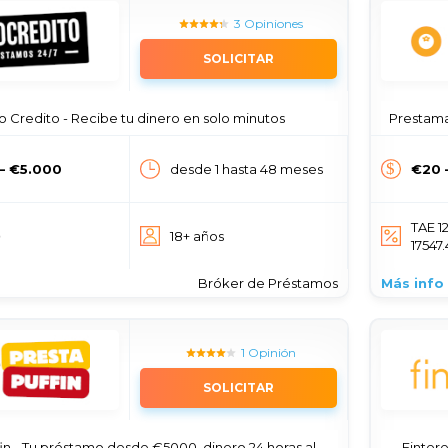
3 Opiniones
SOLICITAR
o Credito - Recibe tu dinero en solo minutos
Prestamato.
— €5.000
desde 1 hasta 48 meses
€20
TAE 1
e
18+ años
17547
Bróker de Préstamos
Más info
1 Opinión
SOLICITAR
- Tu préstamo desde €5000, dinero 24 horas al día, 365 días al año
Finter