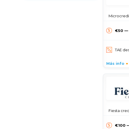
Microcredit
€50 —
TAE de
Más info
Fiesta credito
€100 