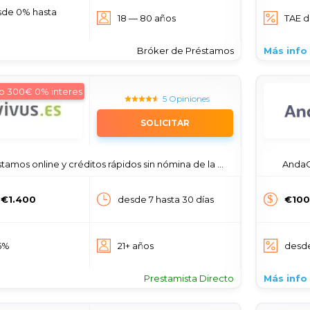
sde 0% hasta
18 — 80 años
TAE d
Bróker de Préstamos
Más info
o 300€ 0% interes
5 Opiniones
SOLICITAR
stamos online y créditos rápidos sin nómina de la App
AndaCr
 €1.400
desde 7 hasta 30 días
€100
5%
21+ años
desd
Prestamista Directo
Más info