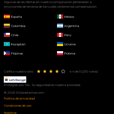
Algunas de las ofertas en nuestra comparación pertenecen a
anunciantes de terceros de los cuales recibiremos compensación.
España
México
Colombia
Argentina
Chile
Perú
Kazajstán
Ucrania
Filipinas
Polonia
Califica nuestro sitio:
4.4 de 5 (230 votos)
Protegido por SSL. Su seguridad es nuestra prioridad.
© 2026 100prestamos.com
Política de privacidad
Condiciones de uso
Nosotros