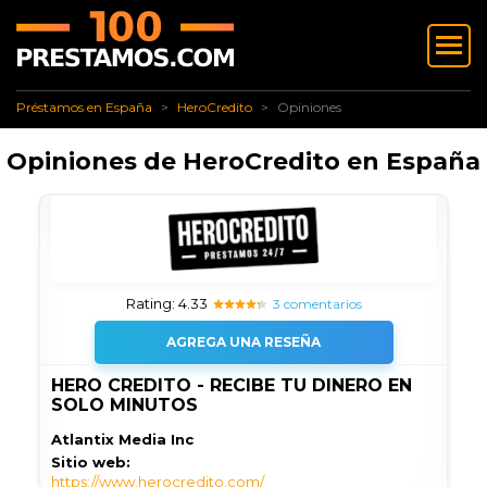
✅ Préstamos en España
✅ HeroCredito
Opiniones
Préstamos en España
HeroCredito
Opiniones
Opiniones de HeroCredito en España
Rating: 4.33
3 comentarios
AGREGA UNA RESEÑA
HERO CREDITO - RECIBE TU DINERO EN
SOLO MINUTOS
Atlantix Media Inc
Sitio web:
https://www.herocredito.com/