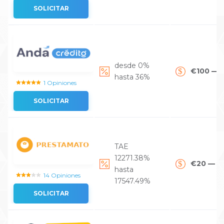
SOLICITAR
desde 0%
€100 — 
hasta 36%
1 Opiniones
SOLICITAR
TAE
12271.38%
€20 — €
hasta
14 Opiniones
17547.49%
SOLICITAR