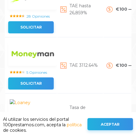
TAE hasta
€100 — 
26,859%
28 Opiniones
SOLICITAR
TAE 3112.64%
€100 — 
5 Opiniones
SOLICITAR
Tasa de
interés 1.49%
Al utilizar los servicios del portal
diario (TAE
€20 — €
ACEPTAR
100prestamos.com, acepta la
política
8861.22% -
6 Opiniones
de cookies.
17547.49%)