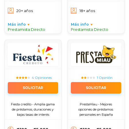
20+ años
18+ años
Más info
Más info
Prestamista Directo
Prestamista Directo
4 Opiniones
1 Opinión
SOLICITAR
SOLICITAR
Fiesta credito - Amplia gama 
PrestaMiau - Mejores 
de préstamos, duraciones y 
opciones de préstamos 
bajas tasas de interés
personales en España