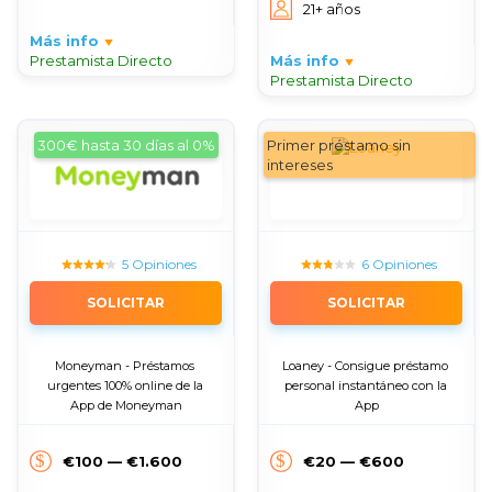
21+ años
Más info
Prestamista Directo
Más info
Prestamista Directo
300€ hasta 30 días al 0%
Primer préstamo sin
intereses
5 Opiniones
6 Opiniones
SOLICITAR
SOLICITAR
Moneyman - Préstamos 
Loaney - Consigue préstamo 
urgentes 100% online de la 
personal instantáneo con la 
App de Moneyman
App
€100 — €1.600
€20 — €600