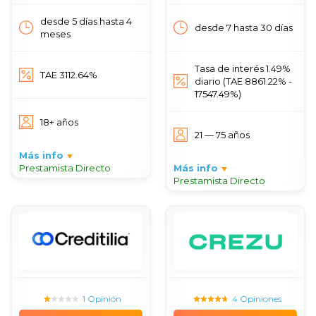
desde 5 días hasta 4
desde 7 hasta 30 días
meses
Tasa de interés 1.49%
TAE 3112.64%
diario (TAE 8861.22% -
17547.49%)
18+ años
21 — 75 años
Más info
Prestamista Directo
Más info
Prestamista Directo
1 Opinión
4 Opiniones