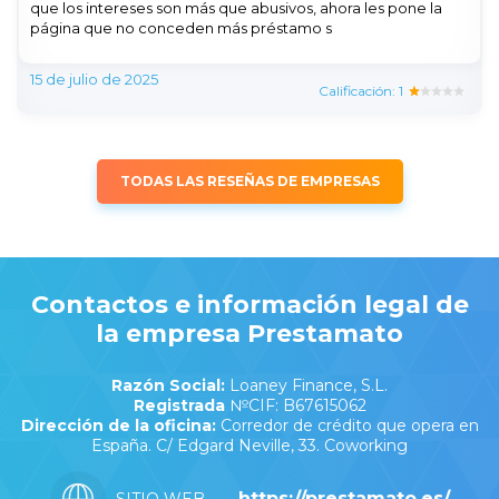
que los intereses son más que abusivos, ahora les pone la
página que no conceden más préstamo s
15 de julio de 2025
Calificación: 1
TODAS LAS RESEÑAS DE EMPRESAS
Contactos e información legal de
la empresa Prestamato
Razón Social:
Loaney Finance, S.L.
Registrada
№CIF: B67615062
Dirección de la oficina:
Corredor de crédito que opera en
España. C/ Edgard Neville, 33. Coworking
https://prestamato.es/