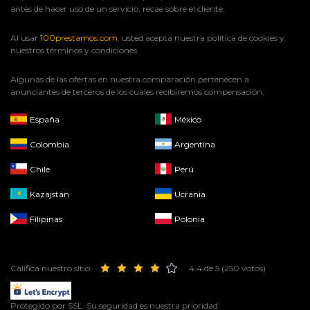
antes de hacer uso de un servicio, recae sobre el cliente.
Al usar
100prestamos.com
, usted acepta nuestra política de cookies y
nuestros términos y condiciones.
Algunas de las ofertas en nuestra comparación pertenecen a
anunciantes de terceros de los cuales recibiremos compensación.
España
México
Colombia
Argentina
Chile
Perú
Kazajstán
Ucrania
Filipinas
Polonia
Califica nuestro sitio:
4.4 de 5 (250 votos)
Protegido por SSL. Su seguridad es nuestra prioridad.