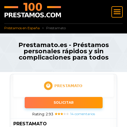
✅ Préstamos en España
Prestamato
Préstamos en España
Prestamato
Prestamato.es - Préstamos
personales rápidos y sin
complicaciones para todos
SOLICITAR
Rating: 2.93
14 comentarios
PRESTAMATO