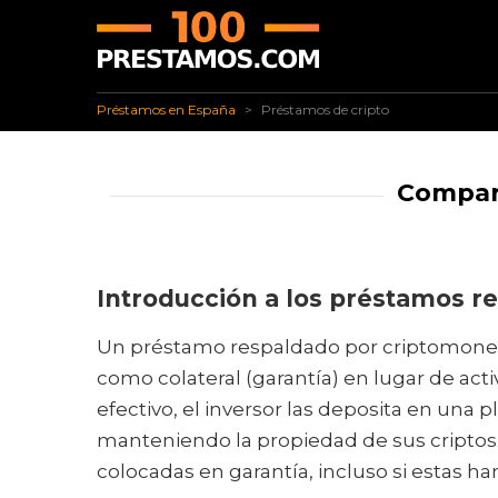
✅ Préstamos en España
Préstamos de cripto
Préstamos en España
Préstamos de cripto
Compara
Introducción a los préstamos 
Un préstamo respaldado por criptomonedas
como colateral (garantía) en lugar de act
efectivo, el inversor las deposita en una
manteniendo la propiedad de sus criptos. 
colocadas en garantía, incluso si estas h