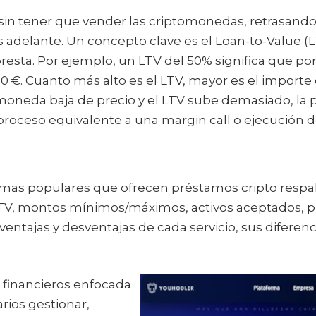
in tener que vender las criptomonedas, retrasando a
 adelante. Un concepto clave es el Loan-to-Value (LT
 presta. Por ejemplo, un LTV del 50% significa que 
 €. Cuanto más alto es el LTV, mayor es el importe 
omoneda baja de precio y el LTV sube demasiado, la 
proceso equivalente a una margin call o ejecución de
mas populares que ofrecen préstamos cripto respa
 LTV, montos mínimos/máximos, activos aceptados, p
entajas y desventajas de cada servicio, sus diferenci
 financieros enfocada
rios gestionar,