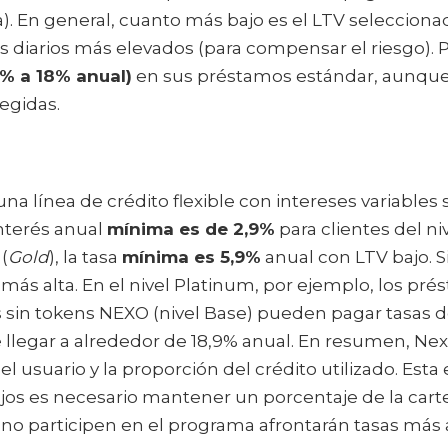
. En general, cuanto más bajo es el LTV seleccionado,
s diarios más elevados (para compensar el riesgo). 
% a 18% anual)
en sus préstamos estándar, aunque
egidas.
línea de crédito flexible con intereses variables se
 interés anual
mínima es de
2,9%
para clientes del ni
(
Gold
), la tasa
mínima es 5,9%
anual con LTV bajo. Si
 es más alta. En el nivel Platinum, por ejemplo, los p
s sin tokens NEXO (nivel Base) pueden pagar tasas d
 llegar a alrededor de 18,9% anual. En resumen, Nex
 usuario y la proporción del crédito utilizado. Esta
ajos es necesario mantener un porcentaje de la cart
no participen en el programa afrontarán tasas más a