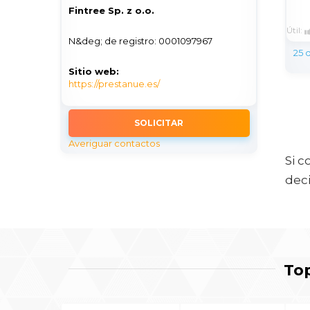
Fintree Sp. z o.o.
Útil:
N&deg; de registro: 0001097967
25 
Sitio web:
https://prestanue.es/
SOLICITAR
Averiguar contactos
Si c
deci
Top