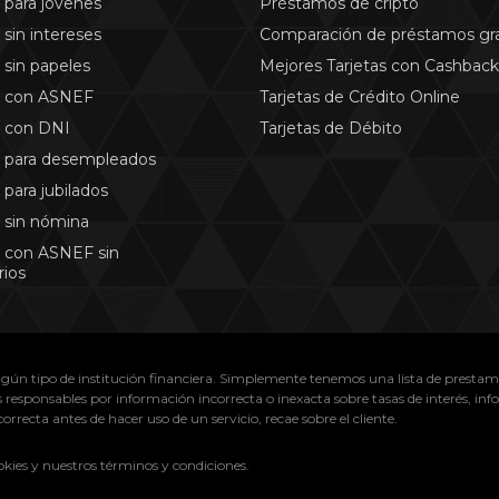
para jóvenes
Préstamos de cripto
sin intereses
Comparación de préstamos gra
sin papeles
Mejores Tarjetas con Cashback
 con ASNEF
Tarjetas de Crédito Online
 con DNI
Tarjetas de Débito
 para desempleados
para jubilados
 sin nómina
 con ASNEF sin
rios
gún tipo de institución financiera. Simplemente tenemos una lista de prestam
responsables por información incorrecta o inexacta sobre tasas de interés, inf
rrecta antes de hacer uso de un servicio, recae sobre el cliente.
ookies y nuestros términos y condiciones.