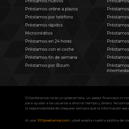
Préstamos nuevos
Préstamos 
Préstamos online a plazos
Préstamos 
Préstamos por teléfono
Préstamos 
Préstamos rápidos
Préstamos
Microcréditos
Préstamos
Préstamos en 24 horas
Préstamos
Préstamos con el coche
Préstamos 
Préstamos fin de semana
Préstamos
Préstamos por Bizum
Préstamos
intermedia
100préstamos no es un prestamista, un asesor financiero ni nin
para ayudar a los usuarios a ahorrar tiempo y dinero. No somos 
la responsabilidad de chequear siempre que la información sea co
Al usar
100prestamos.com
, usted acepta nuestra política de c