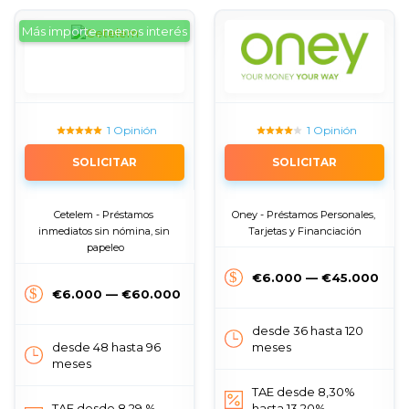
Más importe, menos interés
1 Opinión
1 Opinión
SOLICITAR
SOLICITAR
Cetelem - Préstamos 
Oney - Préstamos Personales, 
inmediatos sin nómina, sin 
Tarjetas y Financiación
papeleo
€6.000 — €45.000
€6.000 — €60.000
desde 36 hasta 120
desde 48 hasta 96
meses
meses
TAE desde 8,30%
TAE desde 8,29 %
hasta 13,20%