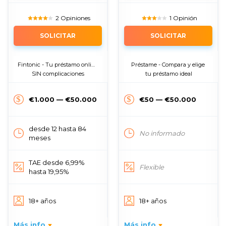
2 Opiniones
1 Opinión
SOLICITAR
SOLICITAR
Fintonic - Tu préstamo online 
Préstame - Compara y elige 
SIN complicaciones
tu préstamo ideal
€1.000 — €50.000
€50 — €50.000
desde 12 hasta 84
No informado
meses
TAE desde 6,99%
Flexible
hasta 19,95%
18+ años
18+ años
Más info
Más info