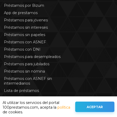
Préstamos por Bizum
App de prestamos
Préstamos para jóvenes
Préstamos sin intereses
Préstamos sin papeles
Préstamos con ASNEF
Préstamos con DNI
Préstamos para desempleados
Préstamos para jubilados
Préstamos sin nómina
Préstamos con ASNEF sin
intermediarios
Lista de préstamos
Préstamos de cripto
Al utilizar los servicios del portal
Comparación de préstamos gratis
ACEPTAR
100prestamos.com, acepta la
política
de cookies.
Mejores Tarjetas con Cashback