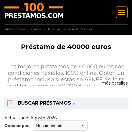
✅ Préstamos en España
Préstamos de 40000 euro
Préstamos en España
Préstamos de 40000 euro
Préstamo de 40000 euros
Los mejores préstamos de 40.000 euros con
condiciones flexibles. 100% online. Obtén un
préstamo incluso si estás en ASNEF. Solicita
... más detalles
créditos rápidos de 40.000 € sin nómina hoy.
BUSCAR PRÉSTAMOS
Actualizado: Agosto 2026
Ordenar por: