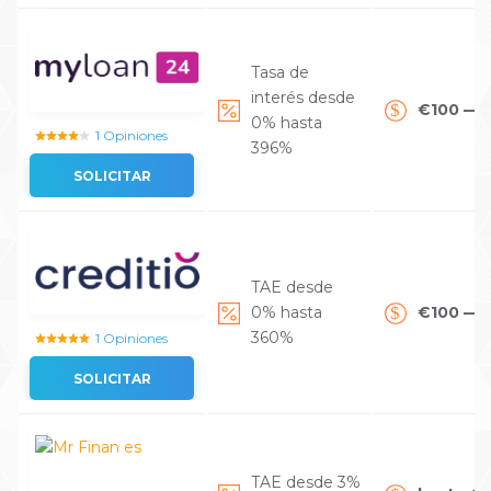
Tasa de
interés desde
€100 — 
0% hasta
1 Opiniones
396%
SOLICITAR
TAE desde
0% hasta
€100 — 
360%
1 Opiniones
SOLICITAR
TAE desde 3%