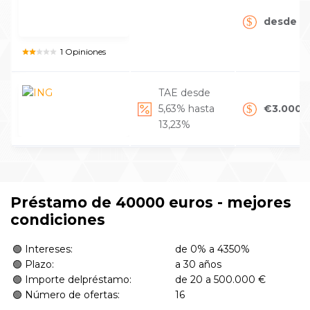
desde €
1 Opiniones
TAE desde
5,63% hasta
€3.000 
13,23%
Préstamo de 40000 euros - mejores
condiciones
🟢 Intereses:
de 0% a 4350%
🟢 Plazo:
a 30 años
🟢 Importe delpréstamo:
de 20 a 500.000 €
🟢 Número de ofertas:
16