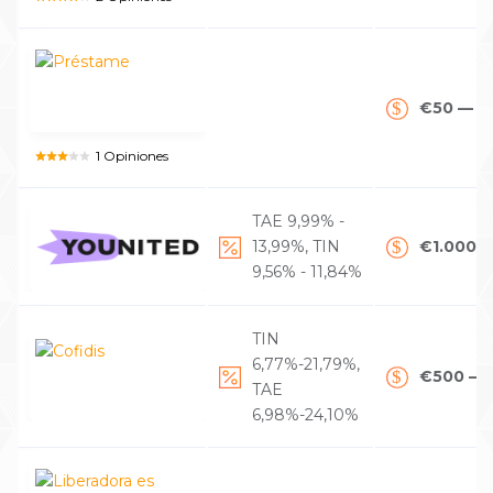
€50 — €
1 Opiniones
TAE 9,99% -
13,99%, TIN
€1.000 
9,56% - 11,84%
TIN
6,77%-21,79%,
€500 — 
TAE
6,98%-24,10%