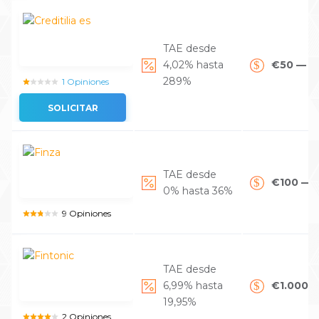
TAE desde
4,02% hasta
€50 — €
289%
1 Opiniones
SOLICITAR
TAE desde
€100 — 
0% hasta 36%
9 Opiniones
TAE desde
6,99% hasta
€1.000 
19,95%
2 Opiniones