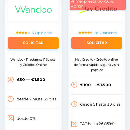
Primer préstamo -50%:
HCR50
3 Opiniones
28 Opiniones
SOLICITAR
SOLICITAR
Wandoo - Préstamos Rápidos 
Hay Credito - Crédito online 
y Créditos Online
de forma rápida, segura y sin 
papeleo
€50 — €1.500
€100 — €1.500
desde 7 hasta 35 días
desde 5 hasta 30 días
desde 0%
TAE hasta 26,859%