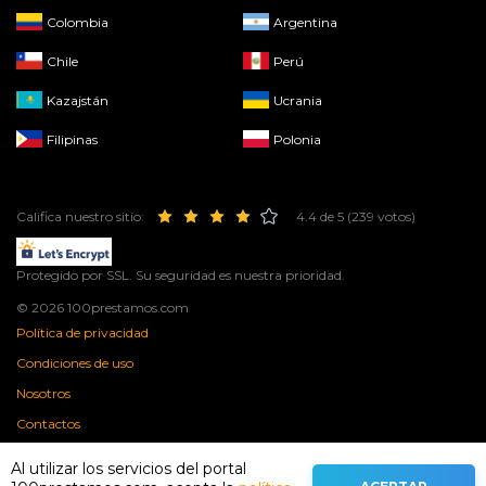
Colombia
Argentina
Chile
Perú
Kazajstán
Ucrania
Filipinas
Polonia
Califica nuestro sitio:
4.4 de 5 (239 votos)
Protegido por SSL. Su seguridad es nuestra prioridad.
© 2026 100prestamos.com
Política de privacidad
Condiciones de uso
Nosotros
Contactos
Al utilizar los servicios del portal