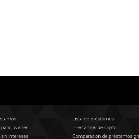
estamos
Lista de préstamos
para jóvenes
Préstamos de cripto
sin intereses
Comparación de préstamos gra