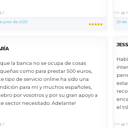
Útil:
0
0
de junio de 2025
29 de
JES
RÍA
Habí
 que la banca no se ocupa de cosas
inte
queñas como para prestar 500 euros,
pens
te tipo de servicio online ha sido una
esta
ndición para mí y muchos españoles,
reco
lebro por vosotros y por su gran apoyo a
enca
te sector necesitado. Adelante!
el tr
Útil:
0
0