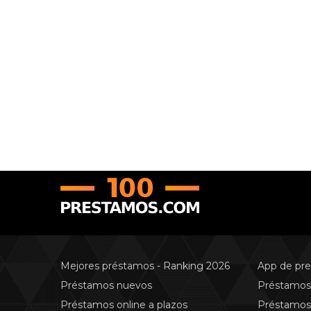
Mejores préstamos - Ranking 2026
App de pr
Préstamos nuevos
Préstamos 
Préstamos online a plazos
Préstamos 