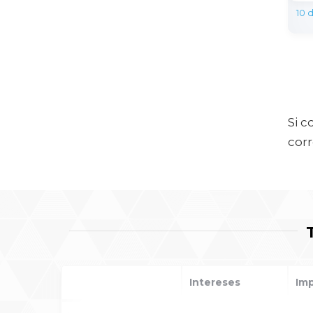
10 
Si c
corr
Intereses
Im