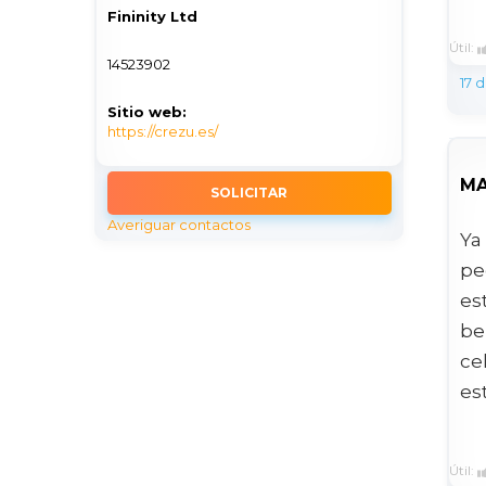
Fininity Ltd
Útil:
14523902
17 
Sitio web:
https://crezu.es/
MA
SOLICITAR
Averiguar contactos
Ya
pe
es
be
ce
es
Útil: