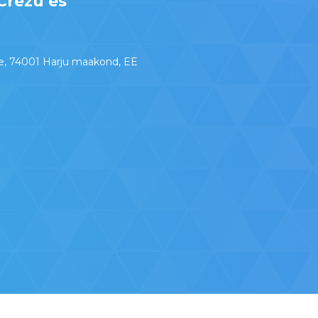
Crezu es
e, 74001 Harju maakond, EE