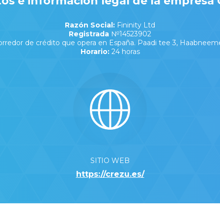
os e información legal de la empresa 
Razón Social:
Fininity Ltd
Registrada
№14523902
rredor de crédito que opera en España. Paadi tee 3, Haabneem
Horario:
24 horas
SITIO WEB
https://crezu.es/