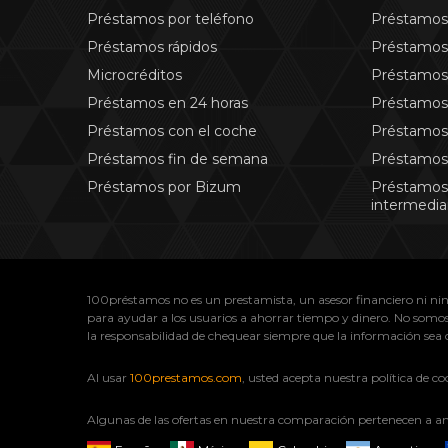
Préstamos por teléfono
Préstamos 
Préstamos rápidos
Préstamos
Microcréditos
Préstamos
Préstamos en 24 horas
Préstamos
Préstamos con el coche
Préstamos 
Préstamos fin de semana
Préstamos
Préstamos por Bizum
Préstamos
intermedia
100préstamos no es un prestamista, un asesor financiero ni nin
para ayudar a los usuarios a ahorrar tiempo y dinero. No somos 
la responsabilidad de chequear siempre que la información sea co
Al usar
100prestamos.com
, usted acepta nuestra política de c
Algunas de las ofertas en nuestra comparación pertenecen a an