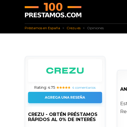
✅ Préstamos en España
✅ Crezu es
Opiniones
Préstamos en España
Crezu es
Opiniones
Rating: 4.75
4 comentarios
AN
AGREGA UNA RESEÑA
Es
Re
CREZU - OBTÉN PRÉSTAMOS
RÁPIDOS AL 0% DE INTERÉS