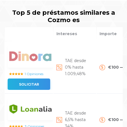
Top 5 de préstamos similares a
Cozmo es
Intereses
Importe
TAE desde
0% hasta
€100 — 
1.009,48%
1 Opiniones
SOLICITAR
TAE desde
6,5% hasta
€100 — 
34%
3 Opiniones