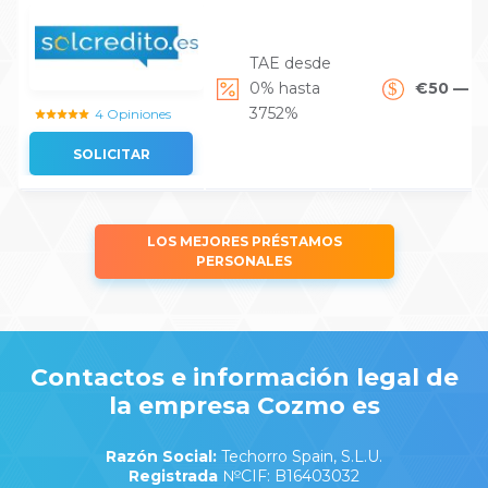
TAE desde
0% hasta
€50 — €
3752%
4 Opiniones
SOLICITAR
LOS MEJORES PRÉSTAMOS
PERSONALES
Contactos e información legal de
la empresa Cozmo es
Razón Social:
Techorro Spain, S.L.U.
Registrada
№CIF: B16403032