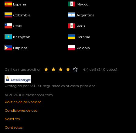
España
México
Colombia
Argentina
Chile
Perú
Kazajstán
Ucrania
Filipinas
Polonia
Califica nuestro sitio:
4.4 de 5 (240 votos)
Protegido por SSL. Su seguridad es nuestra prioridad.
© 2026 100prestamos.com
Política de privacidad
Condiciones de uso
Nosotros
Contactos