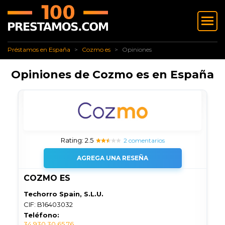
✅ Préstamos en España
✅ Cozmo es
Opiniones
Préstamos en España
Cozmo es
Opiniones
Opiniones de Cozmo es en España
Rating: 2.5
2 comentarios
AGREGA UNA RESEÑA
COZMO ES
Techorro Spain, S.L.U.
CIF: B16403032
Teléfono:
34 930 30 65 76